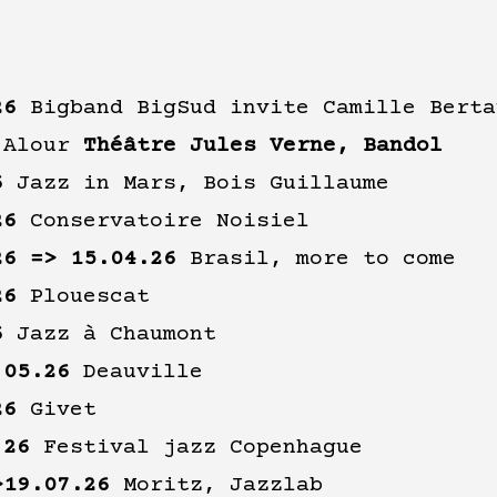
26
Bigband BigSud invite Camille Berta
 Alour
Théâtre Jules Verne, Bandol
6
Jazz in Mars, Bois Guillaume
26
Conservatoire Noisiel
26 => 15.04.26
Brasil, more to come
26
Plouescat
6
Jazz à Chaumont
.05.26
Deauville
26
Givet
.26
Festival jazz Copenhague
>19.07.26
Moritz,
Jazzlab